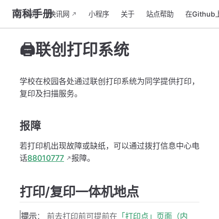
南科手册
主页
快讯网
小程序
关于
站点帮助
在Githu
🖨️联创打印系统
学校在校园各处通过联创打印系统为同学提供打印，
复印及扫描服务。
报障
若打印机出现故障或缺纸，可以通过拨打信息中心电
话
88010777
报障。
打印/复印一体机地点
提示
： 前去打印前可提前在
「打印点」页面（内