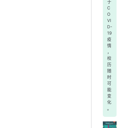
于
C
O
VI
D-
19
疫
情
，
校
历
随
时
可
能
变
化
。