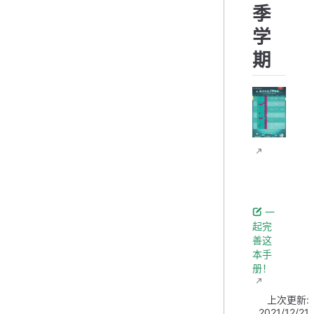
季
学
期
一
起完
善这
本手
册！
上次更新:
2021/12/21