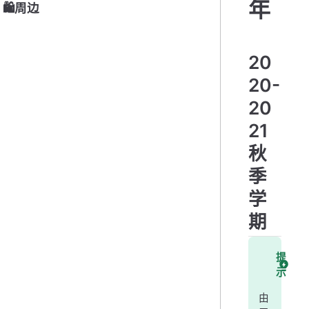
年
🛍周边
20
20-
20
21
秋
季
学
期
提
示
由