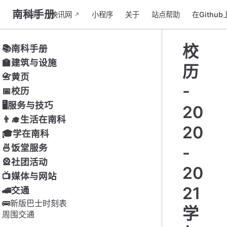
南科手册
主页
快讯网
小程序
关于
站点帮助
在Githu
校
📚南科手册
🏫建筑与设施
历
📇黄页
-
📅校历
🖥服务与技巧
20
👨‍🎓生活在南科
20
🎓学在南科
🍜饭堂服务
-
🎡社团活动
20
📺媒体与网站
21
🚄交通
🚌新版巴士时刻表
学
周围交通