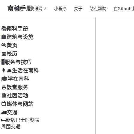
南科手册
主页
快讯网
小程序
关于
站点帮助
在Githu
📚南科手册
🏫建筑与设施
📇黄页
📅校历
🖥服务与技巧
👨‍🎓生活在南科
🎓学在南科
🍜饭堂服务
🎡社团活动
📺媒体与网站
🚄交通
🚌新版巴士时刻表
周围交通