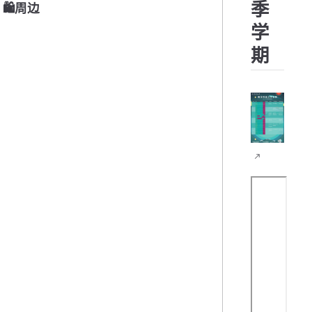
季
🛍周边
学
期