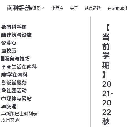
南科手册
主页
快讯网
小程序
关于
站点帮助
在Githu
【
📚南科手册
🏫建筑与设施
当
📇黄页
前
📅校历
学
🖥服务与技巧
期
👨‍🎓生活在南科
】
🎓学在南科
20
🍜饭堂服务
🎡社团活动
21-
📺媒体与网站
20
🚄交通
22
🚌新版巴士时刻表
秋
周围交通