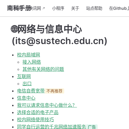
南科手册
主页
快讯网
小程序
关于
站点帮助
在Githu
🌐网络与信息中心
(its@sustech.edu.cn)
校内局域网
接入网络
其他有关网络的问题
互联网
出口
电信自费宽带
不再推荐
信息中心
我可以请求信息中心做什么？
选择合适的电子产品
校内网络使用技巧
同学自行运营的千兆网络加速服务
广告