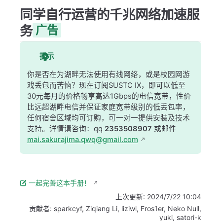
同学自行运营的千兆网络加速服
务
广告
提示
你是否在为湖畔无法使用有线网络，或是校园网游
戏丢包而苦恼？现在订阅SUSTC IX，即可以低至
30元每月的价格畅享高达1Gbps的电信宽带，性价
比远超湖畔电信并保证家庭宽带级别的低丢包率，
任何宿舍区域均可订购，可一对一提供安装及技术
支持。详情请咨询：qq
2353508907
或邮件
mai.sakurajima.qwq@gmail.com
一起完善这本手册！
上次更新:
2024/7/22 10:04
贡献者:
sparkcyf
,
Ziqiang Li
,
liziwl
,
Fros1er
,
Neko Null
,
yuki
,
satori-k