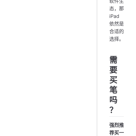
软件生
态，那
iPad
依然是
合适的
选择。
需
要
买
笔
吗
？
强烈推
荐买一