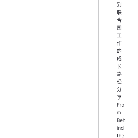
到
联
合
国
工
作
的
成
长
路
径
分
享
Fro
m
Beh
ind
the