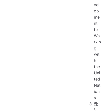
vel
op
me
nt
to
Wo
rkin
g
wit
h
the
Uni
ted
Nat
ion
s
走
进