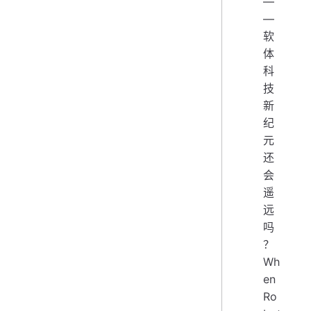
—
—
软
体
科
技
新
纪
元
还
会
遥
远
吗
？
Wh
en
Ro