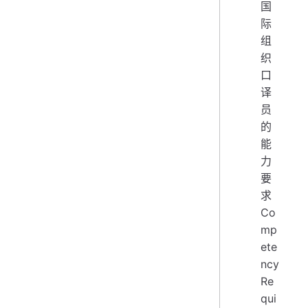
国
际
组
织
口
译
员
的
能
力
要
求
Co
mp
ete
ncy
Re
qui