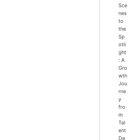
Sce
nes
to
the
Sp
otli
ght
: A
Gro
wth
Jou
rne
y
fro
m
Tal
ent
De