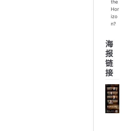
the
Hor
izo
n?
海
报
链
接