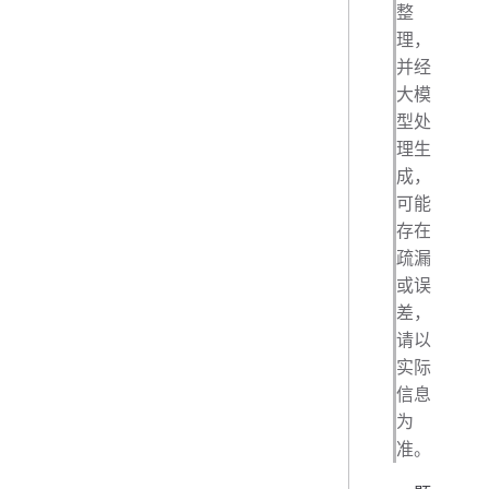
整
理，
并经
大模
型处
理生
成，
可能
存在
疏漏
或误
差，
请以
实际
信息
为
准。