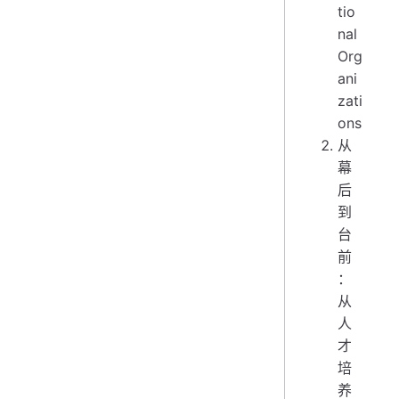
tio
nal
Org
ani
zati
ons
从
幕
后
到
台
前
：
从
人
才
培
养