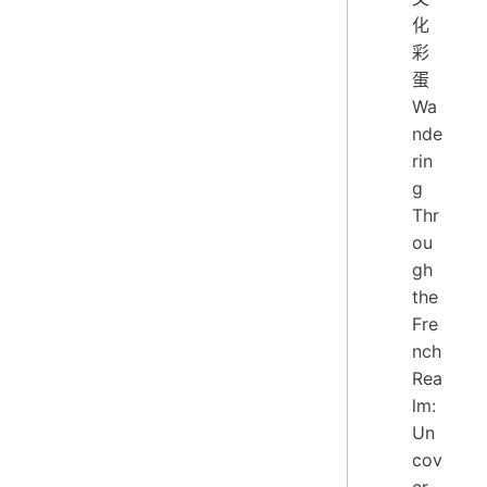
化
彩
蛋
Wa
nde
rin
g
Thr
ou
gh
the
Fre
nch
Rea
lm:
Un
cov