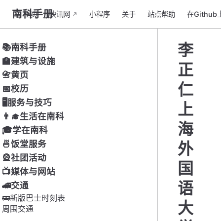
南科手册
主页
快讯网
小程序
关于
站点帮助
在Githu
李
📚南科手册
🏫建筑与设施
正
📇黄页
仁
📅校历
🖥服务与技巧
上
👨‍🎓生活在南科
海
🎓学在南科
🍜饭堂服务
外
🎡社团活动
国
📺媒体与网站
语
🚄交通
🚌新版巴士时刻表
大
周围交通