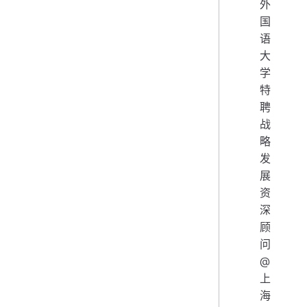
外
国
语
大
学
特
聘
战
略
发
展
资
深
顾
问
@
上
海