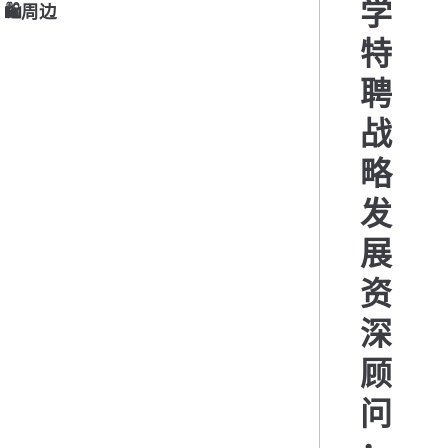
学
🛍周边
特
聘
战
略
发
展
资
深
顾
问