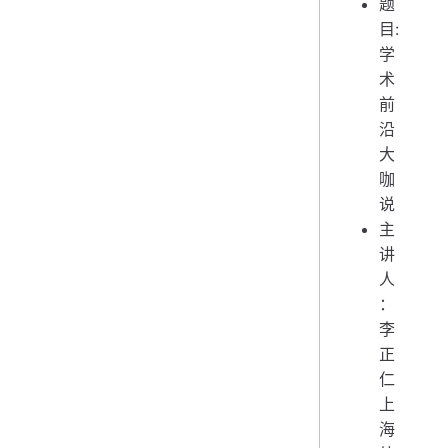
题
目:
学
术
前
沿
大
咖
说
主
讲
人
：
李
正
仁
上
海