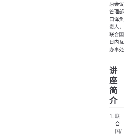
原会议
管理部
口译负
责人，
联合国
日内瓦
办事处
讲
座
简
介
联
合
国/