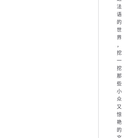
法
语
的
世
界
，
挖
一
挖
那
些
小
众
又
惊
艳
的
文