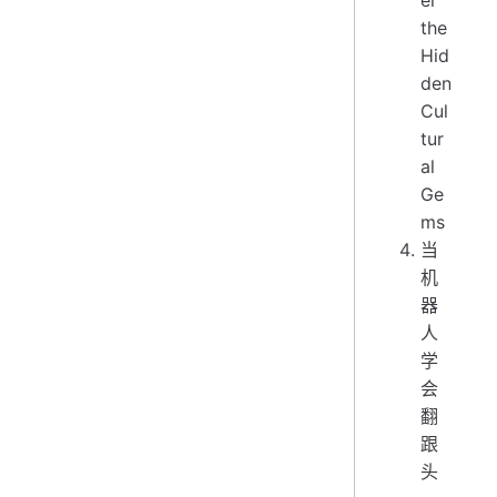
er
the
Hid
den
Cul
tur
al
Ge
ms
当
机
器
人
学
会
翻
跟
头