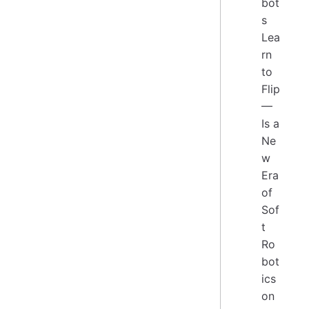
bot
s
Lea
rn
to
Flip
—
Is a
Ne
w
Era
of
Sof
t
Ro
bot
ics
on