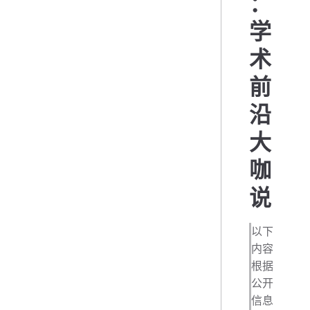
：
学
术
前
沿
大
咖
说
以下
内容
根据
公开
信息