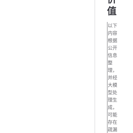
值
以下
内容
根据
公开
信息
整
理，
并经
大模
型处
理生
成，
可能
存在
疏漏