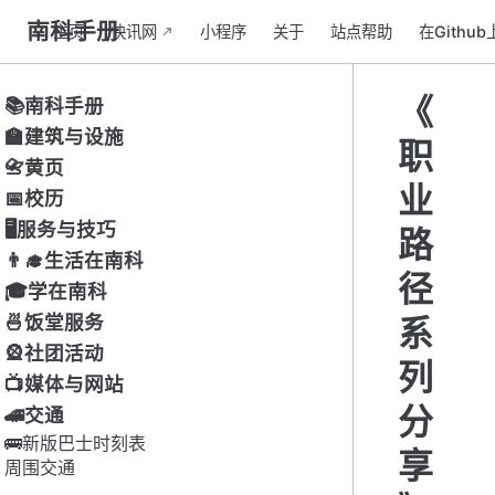
南科手册
主页
快讯网
小程序
关于
站点帮助
在Githu
《
📚南科手册
🏫建筑与设施
职
📇黄页
业
📅校历
🖥服务与技巧
路
👨‍🎓生活在南科
径
🎓学在南科
🍜饭堂服务
系
🎡社团活动
列
📺媒体与网站
分
🚄交通
🚌新版巴士时刻表
享
周围交通