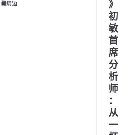
》
🛍周边
初
敏
首
席
分
析
师
：
从
一