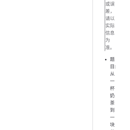
或误
差，
请以
实际
信息
为
准。
题
目:
从
一
杯
奶
茶
到
一
块