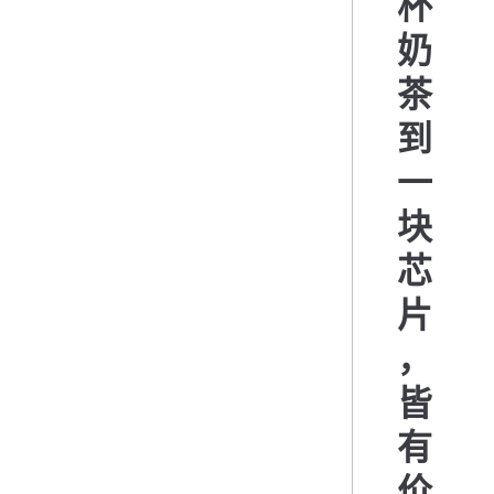
杯
奶
茶
到
一
块
芯
片
，
皆
有
价