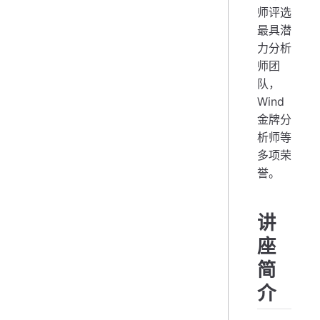
师评选
最具潜
力分析
师团
队，
Wind
金牌分
析师等
多项荣
誉。
讲
座
简
介