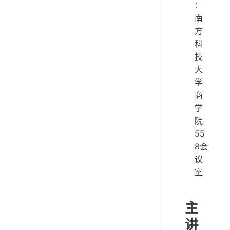
：
南
方
科
技
大
学
商
学
院
55
8会
议
室
主
讲