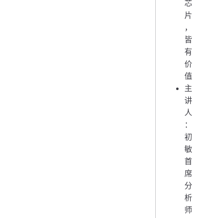
芯
片
，
皆
有
价
值
主
讲
人
：
初
敏
首
席
分
析
师