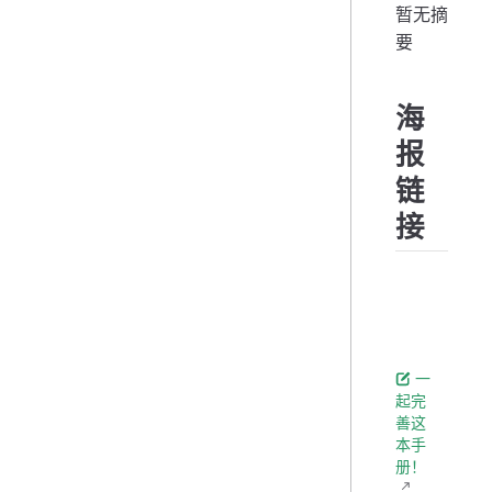
暂无摘
要
海
报
链
接
一
起完
善这
本手
册！