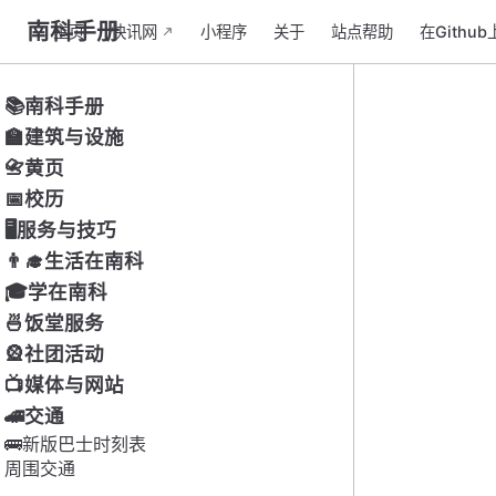
南科手册
主页
快讯网
小程序
关于
站点帮助
在Githu
📚南科手册
🏫建筑与设施
📇黄页
📅校历
🖥服务与技巧
👨‍🎓生活在南科
🎓学在南科
🍜饭堂服务
🎡社团活动
📺媒体与网站
🚄交通
🚌新版巴士时刻表
周围交通