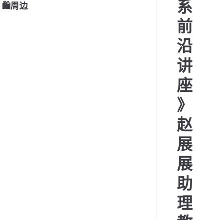
系
🛍周边
前
沿
讲
座
》
赵
展
展
助
理