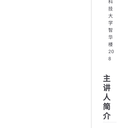
科
技
大
学
智
华
楼
20
8
主
讲
人
简
介