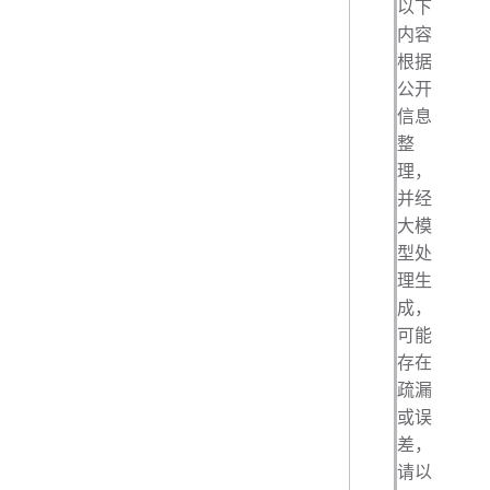
以下
内容
根据
公开
信息
整
理，
并经
大模
型处
理生
成，
可能
存在
疏漏
或误
差，
请以