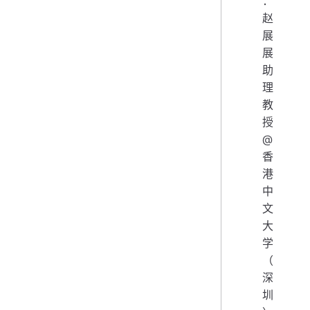
：
赵
展
展
助
理
教
授
@
香
港
中
文
大
学
（
深
圳