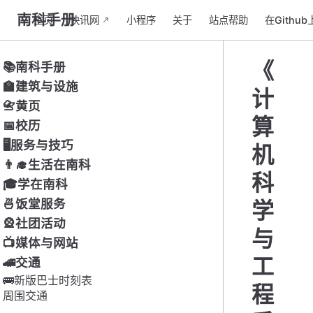
南科手册
主页
快讯网
小程序
关于
站点帮助
在Githu
《
📚南科手册
🏫建筑与设施
计
📇黄页
算
📅校历
🖥服务与技巧
机
👨‍🎓生活在南科
科
🎓学在南科
🍜饭堂服务
学
🎡社团活动
与
📺媒体与网站
工
🚄交通
🚌新版巴士时刻表
程
周围交通