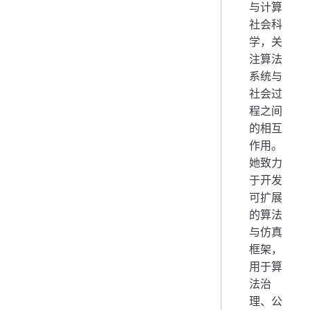
与计算
社会科
学，关
注算法
系统与
社会过
程之间
的相互
作用。
她致力
于开发
可扩展
的算法
与仿真
框架，
用于算
法治
理、公