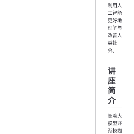
利用人
工智能
更好地
理解与
改善人
类社
会。
讲
座
简
介
随着大
模型逐
渐模糊