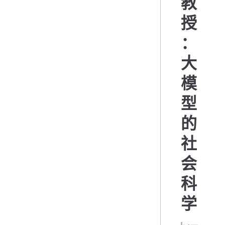
教
授
：
大
模
型
的
社
会
科
学