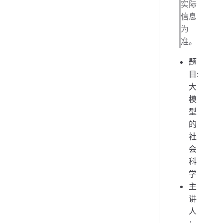
实际
信息
为
准。
题
目:
大
模
型
的
社
会
科
学
主
讲
人