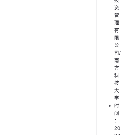
资
管
理
有
限
公
司/
南
方
科
技
大
学
时
间
：
20