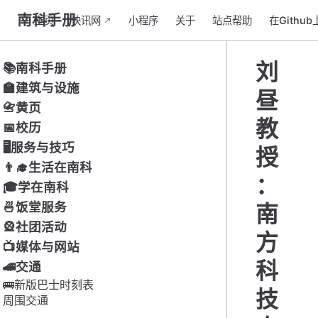
南科手册
主页
快讯网
小程序
关于
站点帮助
在Githu
刘
📚南科手册
🏫建筑与设施
昼
📇黄页
教
📅校历
🖥服务与技巧
授
👨‍🎓生活在南科
：
🎓学在南科
🍜饭堂服务
南
🎡社团活动
方
📺媒体与网站
科
🚄交通
🚌新版巴士时刻表
技
周围交通