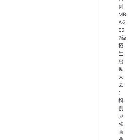
创
MB
A·2
02
7级
招
生
启
动
大
会
：
科
创
驱
动
商
业