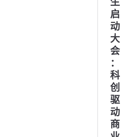
生
启
动
大
会
：
科
创
驱
动
商
业