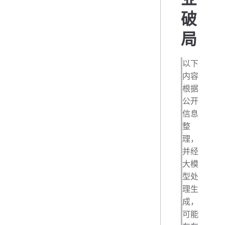
破
局
以下
内容
根据
公开
信息
整
理，
并经
大模
型处
理生
成，
可能