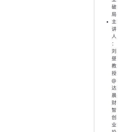
破
局
主
讲
人
：
刘
昼
教
授
@
达
晨
财
智
创
业
投