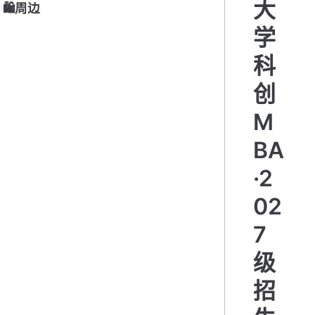
大
🛍周边
学
科
创
M
BA
·2
02
7
级
招