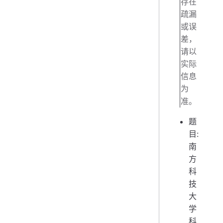
存在
疏漏
或误
差，
请以
实际
信息
为
准。
题
目:
南
方
科
技
大
学
科