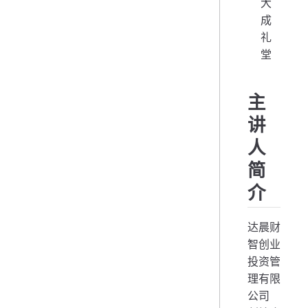
大
成
礼
堂
主
讲
人
简
介
达晨财
智创业
投资管
理有限
公司