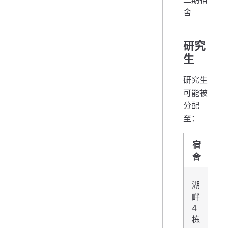
舍
研究
生
研究生
可能被
分配
至：
宿
几
舍
湖
畔
2
4
栋