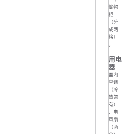
储物
柜
（分
成两
格）
。
用电
器
室内
空调
（冷
热兼
有）
、电
风扇
（两