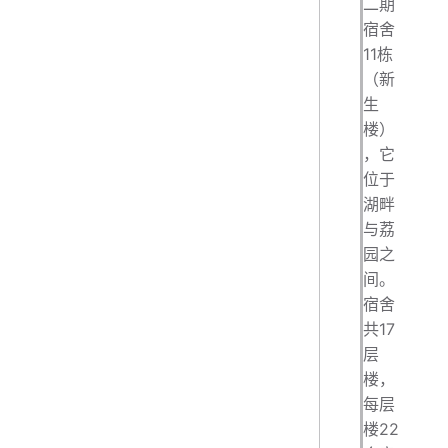
二期
宿舍
11栋
（新
生
楼）
，它
位于
湖畔
与荔
园之
间。
宿舍
共17
层
楼，
每层
楼22