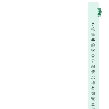
提
示
学
校
每
年
的
宿
舍
分
配
情
况
均
有
细
微
变