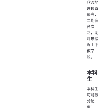
欣园地
理位置
最高，
二期宿
舍次
之，湖
畔最接
近山下
教学
区。
本科
生
本科生
可能被
分配
至：