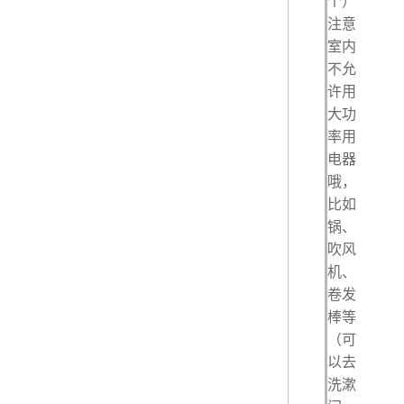
个）
注意
室内
不允
许用
大功
率用
电器
哦，
比如
锅、
吹风
机、
卷发
棒等
（可
以去
洗漱