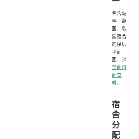
包含湖
畔，荔
园，欣
园宿舍
的楼层
平面
图，
请
至此页
面查
看
。
宿
舍
分
配