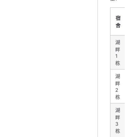
几
宿
人
舍
间
湖
畔
4
1
栋
湖
畔
4
2
栋
湖
畔
4
3
栋