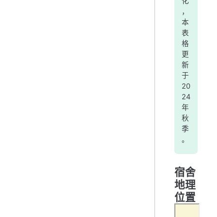
化
，
本
表
格
更
新
于
20
24
年
秋
季
。
宿舍
地理
位置