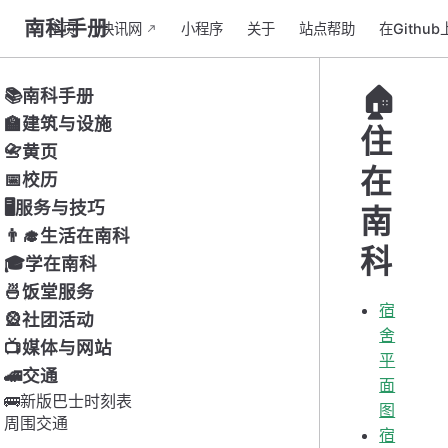
南科手册
主页
快讯网
小程序
关于
站点帮助
在Githu
🏠
📚南科手册
🏫建筑与设施
住
📇黄页
在
📅校历
🖥服务与技巧
南
👨‍🎓生活在南科
科
🎓学在南科
🍜饭堂服务
宿
🎡社团活动
舍
📺媒体与网站
平
🚄交通
面
🚌新版巴士时刻表
图
周围交通
宿