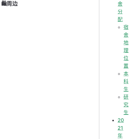
🛍周边
舍
分
配
宿
舍
地
理
位
置
本
科
生
研
究
生
20
21
年