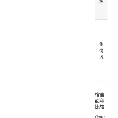
栋
集
1/
悦
城
宿舍
面积
比较
欣园4