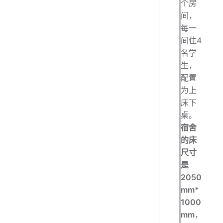
个房
间，
每一
间住4
名学
生，
配置
为上
床下
桌。
宿舍
的床
尺寸
是
2050
mm*
1000
mm
，