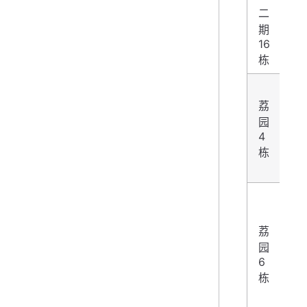
二
期
4
16
栋
荔
园
4
4
栋
荔
园
5
6
栋