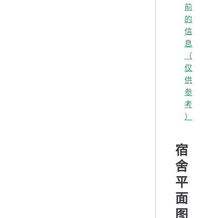
前
的
信
息
（
仅
供
参
考
）
宿
舍
平
面
图