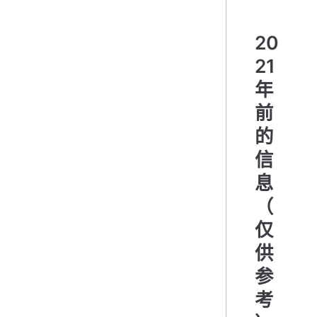
20
21
年
前
的
信
息
（
仅
供
参
考