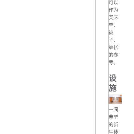
可以
作为
买床
单、
被
子、
蚊帐
的参
考。
设
施
一间
典型
的新
生楼