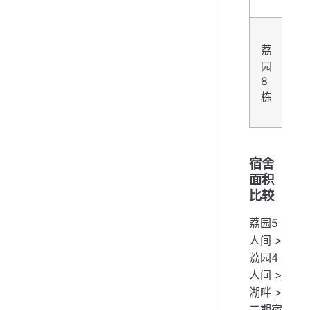
荔
园
4/
8
栋
宿舍
面积
比较
荔园5
人间 >
荔园4
人间 >
湖畔 >
二期宿