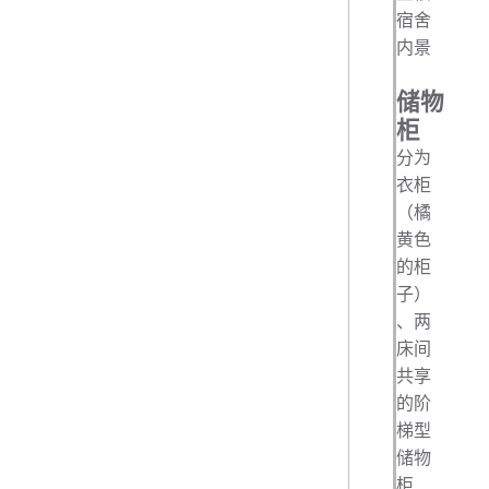
宿舍
内景
储物
柜
分为
衣柜
（橘
黄色
的柜
子）
、两
床间
共享
的阶
梯型
储物
柜