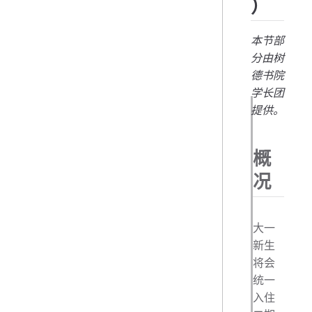
）
本节部
分由树
德书院
学长团
提供。
概
况
大一
新生
将会
统一
入住