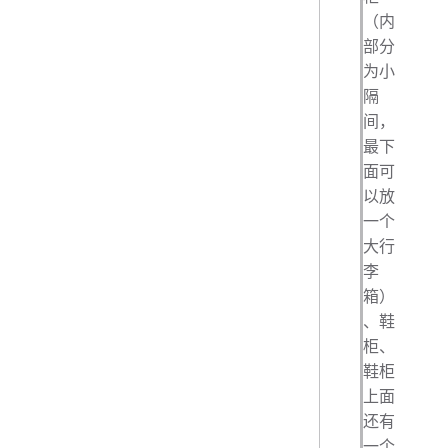
（内
部分
为小
隔
间，
最下
面可
以放
一个
大行
李
箱）
、鞋
柜、
鞋柜
上面
还有
一个