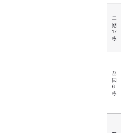
二
期
2
17
栋
荔
园
3
6
栋